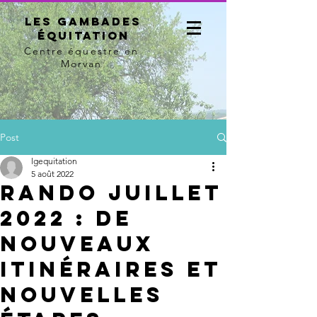
Les Gambades
équitation
Centre équestre en
Morvan
Post
lgequitation
5 août 2022
rando juillet
2022 : de
nouveaux
itinéraires et
nouvelles