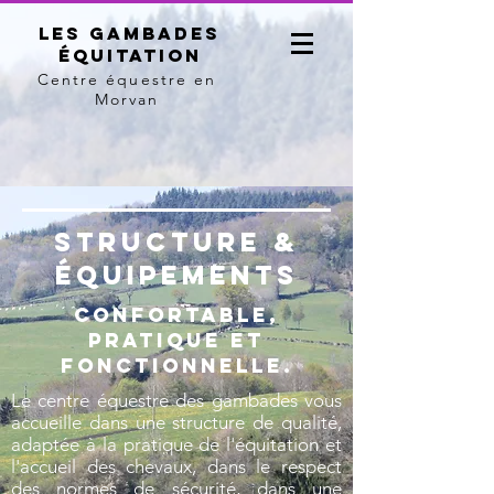
Les Gambades
équitation
Centre équestre en
Morvan
structure &
équipements
Confortable,
pratique et
fonctionnelle.
Le centre équestre des gambades vous
accueille dans une structure de qualité,
adaptée à la pratique de l'équitation et
l'accueil des chevaux, dans le respect
des normes de sécurité, dans une