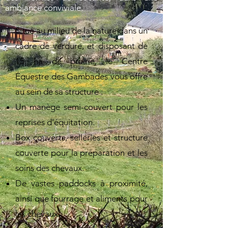
ambiance conviviale.
Situé au milieu de la nature dans un
cadre de verdure, et disposant de
15 ha de prairie, le Centre
Équestre des Gambades vous offre
au sein de sa structure :
Un manège semi-couvert pour les
reprises d'équitation.
Box couverts, selleries et structure
couverte pour la préparation et les
soins des chevaux.
De vastes paddocks à proximité,
ainsi que fourrage et aliments pour
les chevaux.